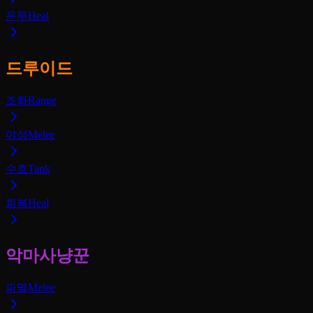
운무
Heal
드루이드
조화
Range
야성
Melee
수호
Tank
회복
Heal
악마사냥꾼
파멸
Melee