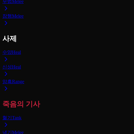
무법
Melee
잠행
Melee
사제
수양
Heal
신성
Heal
암흑
Range
죽음의 기사
혈기
Tank
냉기
Melee