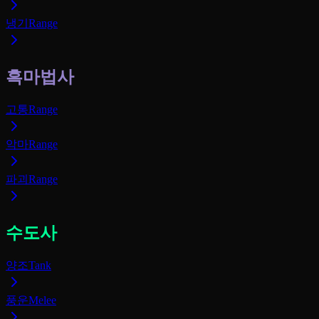
냉기
Range
흑마법사
고통
Range
악마
Range
파괴
Range
수도사
양조
Tank
풍운
Melee