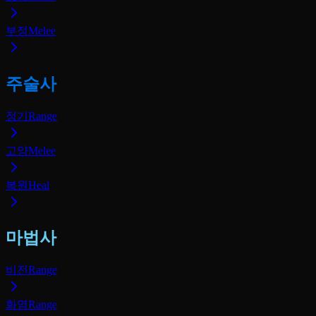
부정
Melee
주술사
정기
Range
고양
Melee
복원
Heal
마법사
비전
Range
화염
Range