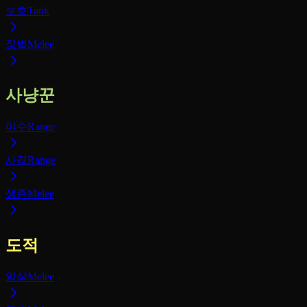
보호
Tank
징벌
Melee
사냥꾼
야수
Range
사격
Range
생존
Melee
도적
암살
Melee