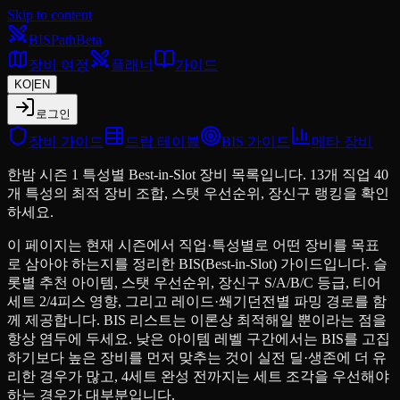
Skip to content
BIS
Path
Beta
장비 여정
플래너
가이드
KO
|
EN
로그인
장비 가이드
드랍 테이블
BIS 가이드
메타 장비
한밤 시즌 1 특성별 Best-in-Slot 장비 목록입니다. 13개 직업 40
개 특성의 최적 장비 조합, 스탯 우선순위, 장신구 랭킹을 확인
하세요.
이 페이지는 현재 시즌에서 직업·특성별로 어떤 장비를 목표
로 삼아야 하는지를 정리한 BIS(Best-in-Slot) 가이드입니다. 슬
롯별 추천 아이템, 스탯 우선순위, 장신구 S/A/B/C 등급, 티어
세트 2/4피스 영향, 그리고 레이드·쐐기던전별 파밍 경로를 함
께 제공합니다. BIS 리스트는 이론상 최적해일 뿐이라는 점을
항상 염두에 두세요. 낮은 아이템 레벨 구간에서는 BIS를 고집
하기보다 높은 장비를 먼저 맞추는 것이 실전 딜·생존에 더 유
리한 경우가 많고, 4세트 완성 전까지는 세트 조각을 우선해야
하는 경우가 대부분입니다.