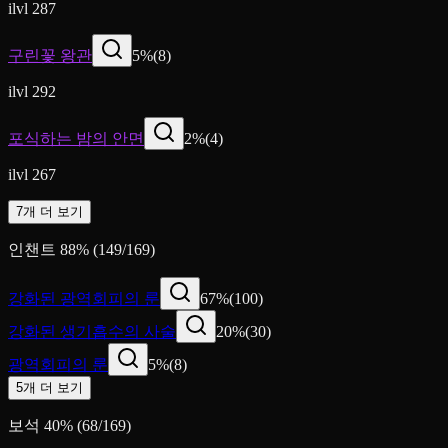
ilvl 287
구린꽃 왕관
5
%
(
8
)
ilvl 292
포식하는 밤의 안면
2
%
(
4
)
ilvl 267
7개 더 보기
인챈트
88
%
(
149
/
169
)
강화된 광역회피의 룬
67
%
(
100
)
강화된 생기흡수의 사술
20
%
(
30
)
광역회피의 룬
5
%
(
8
)
5개 더 보기
보석
40
%
(
68
/
169
)