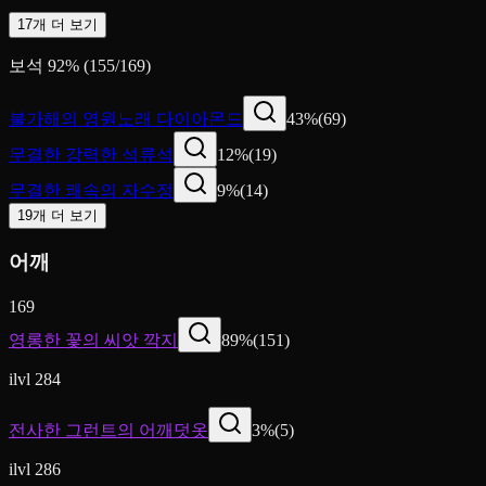
17개 더 보기
보석
92
%
(
155
/
169
)
불가해의 영원노래 다이아몬드
43
%
(
69
)
무결한 강력한 석류석
12
%
(
19
)
무결한 쾌속의 자수정
9
%
(
14
)
19개 더 보기
어깨
169
영롱한 꽃의 씨앗 깍지
89
%
(
151
)
ilvl 284
전사한 그런트의 어깨덧옷
3
%
(
5
)
ilvl 286