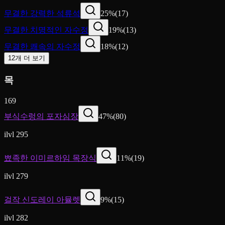
무결한 강력한 석류석
25
%
(
17
)
무결한 치명적인 자수정
19
%
(
13
)
무결한 쾌속의 자수정
18
%
(
12
)
12개 더 보기
목
169
부식수렁의 포자심장
47
%
(
80
)
ilvl 295
뾰족한 이미르하임 목장식
11
%
(
19
)
ilvl 279
걸작 신도레이 아뮬렛
9
%
(
15
)
ilvl 282