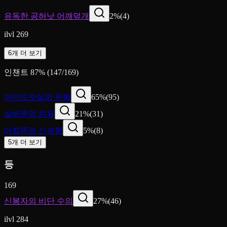
유독한 공허낫 어깨덮개
2
%
(
4
)
ilvl 269
6개 더 보기
인챈트
87
%
(
147
/
169
)
아미드랏실의 은혜
65
%
(
95
)
실버문의 치유
21
%
(
31
)
아킬존의 신속함
5
%
(
8
)
5개 더 보기
등
169
신봉자의 비단 수의
27
%
(
46
)
ilvl 284