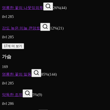
영롱한 꽃의 나뭇잎외투
26
%
(
44
)
ilvl 285
강도 높은 미늘 큰망토
12
%
(
21
)
ilvl 285
17개 더 보기
가슴
169
영롱한 꽃의 밑동
85
%
(
144
)
ilvl 285
악독한 조끼
5
%
(
9
)
ilvl 286