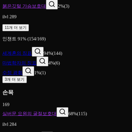
붉은깃털 가슴보호대
2
%
(
3
)
ilvl 289
11개 더 보기
인챈트
91
%
(
154
/
169
)
세계혼의 징표
94
%
(
144
)
마법학자의 징표
4
%
(
6
)
수정 광휘
1
%
(
1
)
3개 더 보기
손목
169
실버문 요원의 굴절보호대
68
%
(
115
)
ilvl 284