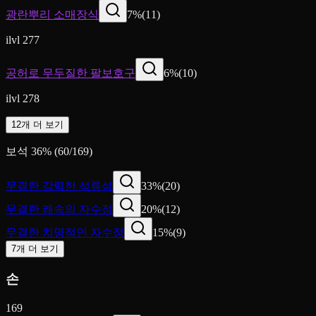
광란뿌리 소매장식
7
%
(
11
)
ilvl 277
공허로 무두질한 팔보호구
6
%
(
10
)
ilvl 278
12개 더 보기
보석
36
%
(
60
/
169
)
무결한 강력한 석류석
33
%
(
20
)
무결한 쾌속의 자수정
20
%
(
12
)
무결한 치명적인 자수정
15
%
(
9
)
7개 더 보기
손
169