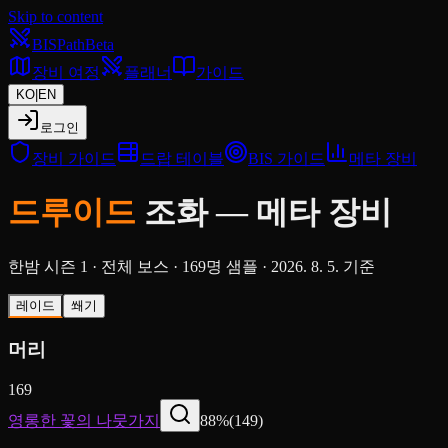
Skip to content
BIS
Path
Beta
장비 여정
플래너
가이드
KO
|
EN
로그인
장비 가이드
드랍 테이블
BIS 가이드
메타 장비
드루이드
조화
—
메타 장비
한밤 시즌 1
·
전체 보스
·
169명 샘플
·
2026. 8. 5. 기준
레이드
쐐기
머리
169
영롱한 꽃의 나뭇가지
88
%
(
149
)